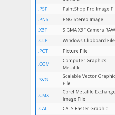
.PSP
PaintShop Pro Image Fi
.PNS
PNG Stereo Image
.X3F
SIGMA X3F Camera RAW 
.CLP
Windows Clipboard File
.PCT
Picture File
Computer Graphics
.CGM
Metafile
Scalable Vector Graphi
.SVG
File
Corel Metafile Exchang
.CMX
Image File
.CAL
CALS Raster Graphic