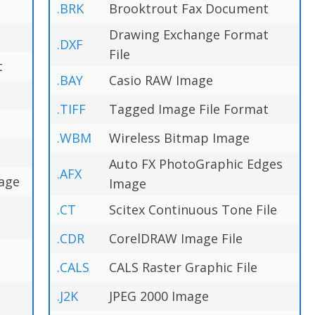
.BRK
Brooktrout Fax Document
Drawing Exchange Format
.DXF
File
t
.BAY
Casio RAW Image
.TIFF
Tagged Image File Format
.WBM
Wireless Bitmap Image
Auto FX PhotoGraphic Edges
.AFX
mage
Image
.CT
Scitex Continuous Tone File
.CDR
CorelDRAW Image File
.CALS
CALS Raster Graphic File
.J2K
JPEG 2000 Image