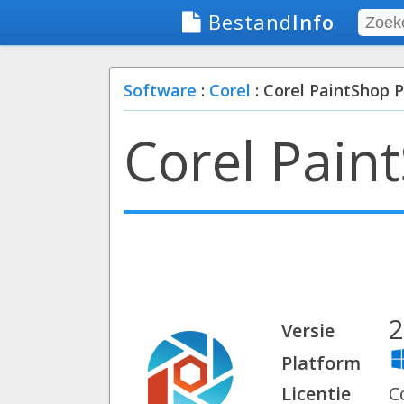
Bestand
Info
Software
:
Corel
: Corel PaintShop 
Corel Pain
2
Versie
Platform
Licentie
C