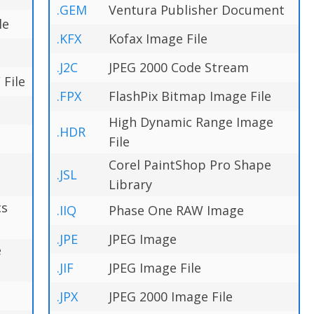
.GEM
Ventura Publisher Document
le
.KFX
Kofax Image File
.J2C
JPEG 2000 Code Stream
File
.FPX
FlashPix Bitmap Image File
High Dynamic Range Image
.HDR
File
Corel PaintShop Pro Shape
.JSL
Library
cs
.IIQ
Phase One RAW Image
.JPE
JPEG Image
e
.JIF
JPEG Image File
.JPX
JPEG 2000 Image File