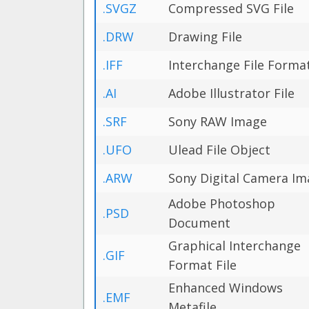
.SVGZ
Compressed SVG File
.DRW
Drawing File
.IFF
Interchange File Forma
.AI
Adobe Illustrator File
.SRF
Sony RAW Image
.UFO
Ulead File Object
.ARW
Sony Digital Camera I
Adobe Photoshop
.PSD
Document
Graphical Interchange
.GIF
Format File
Enhanced Windows
.EMF
Metafile