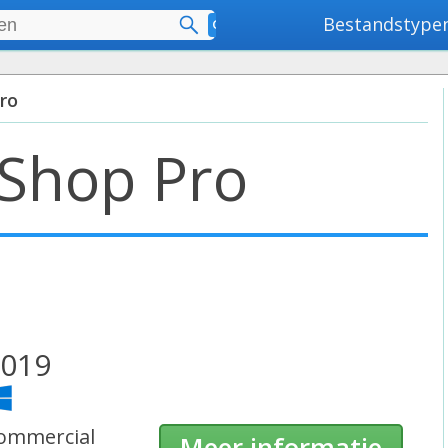
Bestandstype
Geavanceerd zoeken
Pro
tShop Pro
019
ommercial
Meer informatie