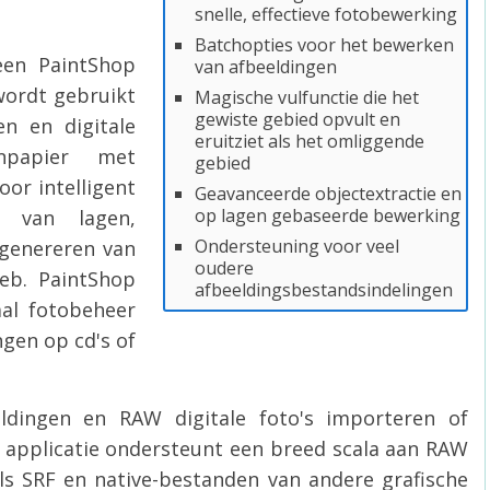
snelle, effectieve fotobewerking
Batchopties voor het bewerken
een PaintShop
van afbeeldingen
wordt gebruikt
Magische vulfunctie die het
gewiste gebied opvult en
n en digitale
eruitziet als het omliggende
npapier met
gebied
or intelligent
Geavanceerde objectextractie en
op lagen gebaseerde bewerking
s van lagen,
Ondersteuning voor veel
 genereren van
oudere
eb. PaintShop
afbeeldingsbestandsindelingen
aal fotobeheer
gen op cd's of
dingen en RAW digitale foto's importeren of
 applicatie ondersteunt een breed scala aan RAW
ls SRF en native-bestanden van andere grafische