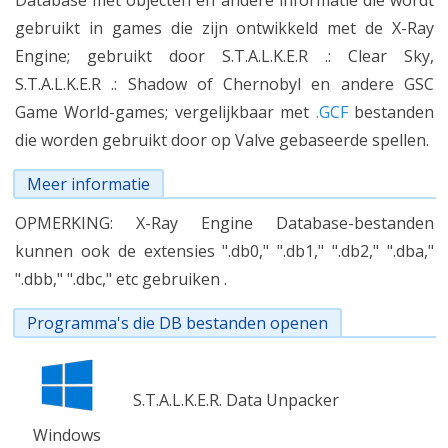
Database met objecten en andere informatie die wordt
gebruikt in games die zijn ontwikkeld met de X-Ray
Engine; gebruikt door S.T.A.L.K.E.R .: Clear Sky,
S.T.A.L.K.E.R .: Shadow of Chernobyl en andere GSC
Game World-games; vergelijkbaar met
.GCF
bestanden
die worden gebruikt door op Valve gebaseerde spellen.
Meer informatie
OPMERKING: X-Ray Engine Database-bestanden
kunnen ook de extensies ".db0," ".db1," ".db2," ".dba,"
".dbb," ".dbc," etc gebruiken .
Programma's die DB bestanden openen
S.T.A.L.K.E.R. Data Unpacker
Windows