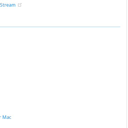
eStream
r Mac