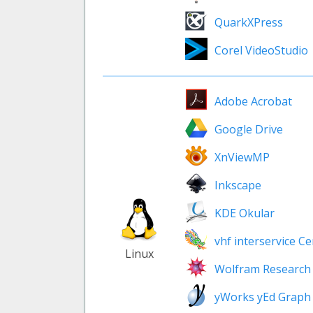
QuarkXPress
Corel VideoStudio
Adobe Acrobat
Google Drive
XnViewMP
Inkscape
KDE Okular
vhf interservice C
Linux
Wolfram Research
yWorks yEd Graph 