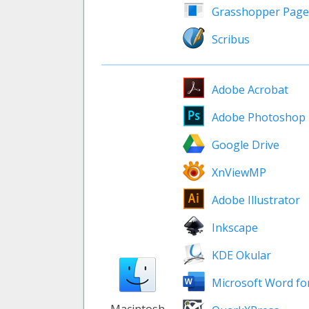
Grasshopper Pag
Scribus
Adobe Acrobat
Adobe Photoshop
Google Drive
XnViewMP
Adobe Illustrator
Inkscape
KDE Okular
Microsoft Word fo