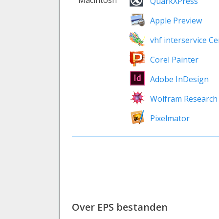
Macintosh
QuarkXPress
Apple Preview
vhf interservice C
Corel Painter
Adobe InDesign
Wolfram Research
Pixelmator
Over EPS bestanden