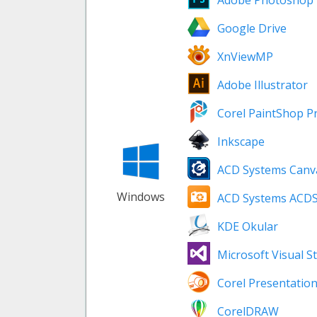
Adobe Photoshop
Google Drive
XnViewMP
Adobe Illustrator
Corel PaintShop P
Inkscape
ACD Systems Canv
Windows
ACD Systems ACD
KDE Okular
Microsoft Visual S
Corel Presentatio
CorelDRAW