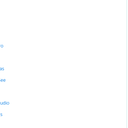
ro
as
See
tudio
ns