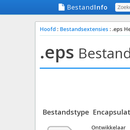
Bestand
Info
Hoofd
:
Bestandsextensies
: .eps H
.eps
Bestand
Bestandstype
Encapsulat
Ontwikkelaar