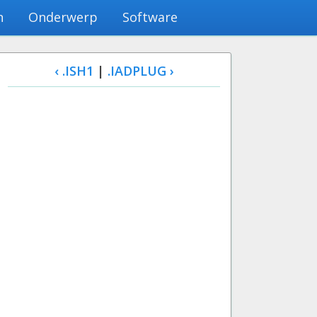
n
Onderwerp
Software
‹ .ISH1
|
.IADPLUG ›