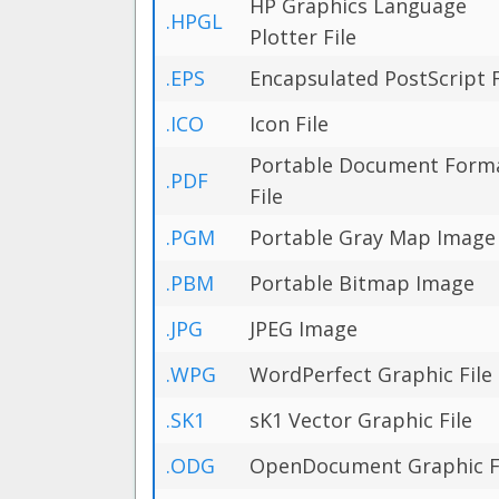
HP Graphics Language
.HPGL
Plotter File
.EPS
Encapsulated PostScript F
.ICO
Icon File
Portable Document Form
.PDF
File
.PGM
Portable Gray Map Image
.PBM
Portable Bitmap Image
.JPG
JPEG Image
.WPG
WordPerfect Graphic File
.SK1
sK1 Vector Graphic File
.ODG
OpenDocument Graphic F