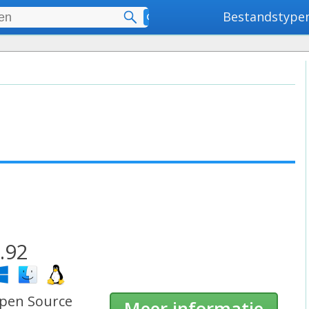
Bestandstype
Geavanceerd zoeken
.92
pen Source
Meer informatie