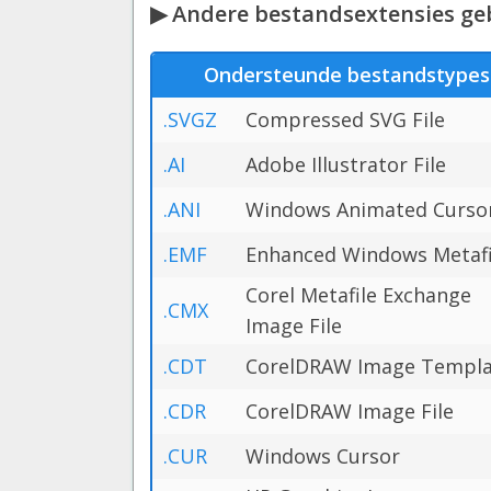
▶ Andere bestandsextensies geb
Ondersteunde bestandstypes
.SVGZ
Compressed SVG File
.AI
Adobe Illustrator File
.ANI
Windows Animated Curso
.EMF
Enhanced Windows Metafi
Corel Metafile Exchange
.CMX
Image File
.CDT
CorelDRAW Image Templa
.CDR
CorelDRAW Image File
.CUR
Windows Cursor