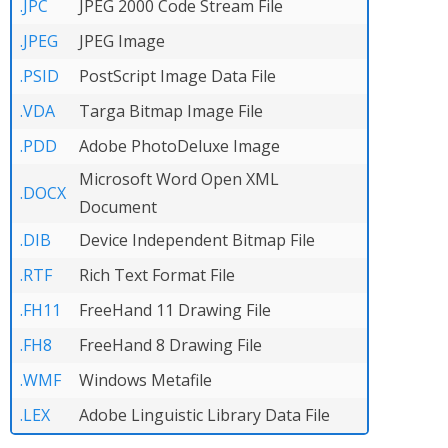
.JPC
JPEG 2000 Code Stream File
.JPEG
JPEG Image
.PSID
PostScript Image Data File
.VDA
Targa Bitmap Image File
.PDD
Adobe PhotoDeluxe Image
Microsoft Word Open XML
.DOCX
Document
.DIB
Device Independent Bitmap File
.RTF
Rich Text Format File
.FH11
FreeHand 11 Drawing File
.FH8
FreeHand 8 Drawing File
.WMF
Windows Metafile
.LEX
Adobe Linguistic Library Data File