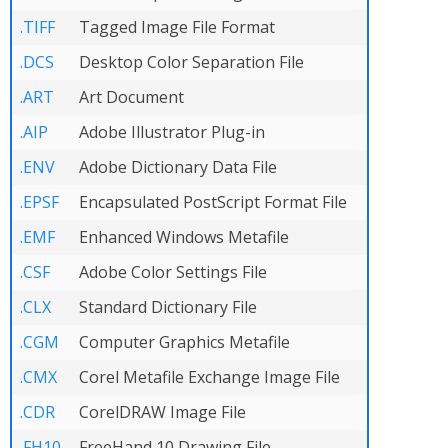
.TIFF
Tagged Image File Format
.DCS
Desktop Color Separation File
.ART
Art Document
.AIP
Adobe Illustrator Plug-in
.ENV
Adobe Dictionary Data File
.EPSF
Encapsulated PostScript Format File
.EMF
Enhanced Windows Metafile
.CSF
Adobe Color Settings File
.CLX
Standard Dictionary File
.CGM
Computer Graphics Metafile
.CMX
Corel Metafile Exchange Image File
.CDR
CorelDRAW Image File
.FH10
FreeHand 10 Drawing File