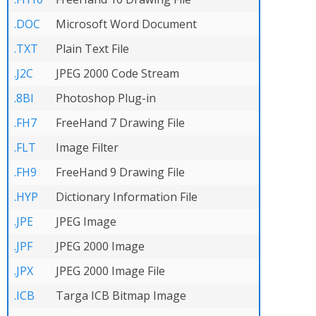
.DOC
Microsoft Word Document
.TXT
Plain Text File
.J2C
JPEG 2000 Code Stream
.8BI
Photoshop Plug-in
.FH7
FreeHand 7 Drawing File
.FLT
Image Filter
.FH9
FreeHand 9 Drawing File
.HYP
Dictionary Information File
.JPE
JPEG Image
.JPF
JPEG 2000 Image
.JPX
JPEG 2000 Image File
.ICB
Targa ICB Bitmap Image