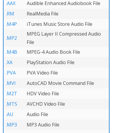
.AAX
Audible Enhanced Audiobook File
.RM
RealMedia File
.M4P
iTunes Music Store Audio File
MPEG Layer II Compressed Audio
.MP2
File
.M4B
MPEG-4 Audio Book File
.XA
PlayStation Audio File
.PVA
PVA Video File
.MVI
AutoCAD Movie Command File
.M2T
HDV Video File
.MTS
AVCHD Video File
.AU
Audio File
.MP3
MP3 Audio File