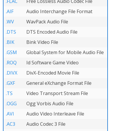
.FLAC
Free Lossless Audio Codec File
.AIF
Audio Interchange File Format
.WV
WavPack Audio File
.DTS
DTS Encoded Audio File
.BIK
Bink Video File
.GSM
Global System for Mobile Audio File
.ROQ
Id Software Game Video
.DIVX
DivX-Encoded Movie File
.GXF
General eXchange Format File
.TS
Video Transport Stream File
.OGG
Ogg Vorbis Audio File
.AVI
Audio Video Interleave File
.AC3
Audio Codec 3 File