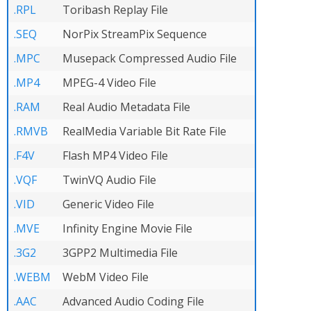
.RPL
Toribash Replay File
.SEQ
NorPix StreamPix Sequence
.MPC
Musepack Compressed Audio File
.MP4
MPEG-4 Video File
.RAM
Real Audio Metadata File
.RMVB
RealMedia Variable Bit Rate File
.F4V
Flash MP4 Video File
.VQF
TwinVQ Audio File
.VID
Generic Video File
.MVE
Infinity Engine Movie File
.3G2
3GPP2 Multimedia File
.WEBM
WebM Video File
.AAC
Advanced Audio Coding File