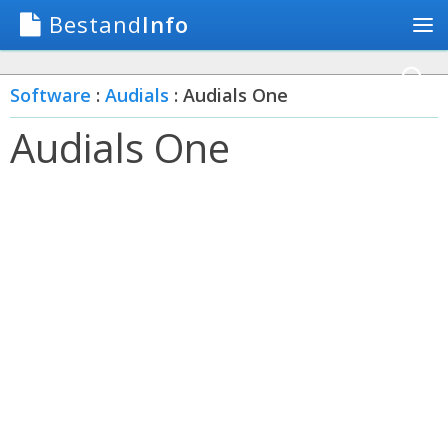
Bestand
Info
Software
:
Audials
: Audials One
Audials One