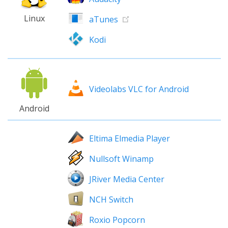
Linux
aTunes
Kodi
Videolabs VLC for Android
Android
Eltima Elmedia Player
Nullsoft Winamp
JRiver Media Center
NCH Switch
Roxio Popcorn