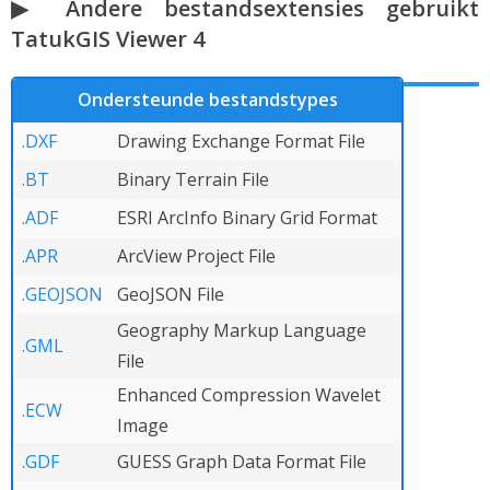
▶ Andere bestandsextensies gebruikt
TatukGIS Viewer 4
Ondersteunde bestandstypes
.DXF
Drawing Exchange Format File
.BT
Binary Terrain File
.ADF
ESRI ArcInfo Binary Grid Format
.APR
ArcView Project File
.GEOJSON
GeoJSON File
Geography Markup Language
.GML
File
Enhanced Compression Wavelet
.ECW
Image
.GDF
GUESS Graph Data Format File