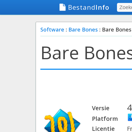
Bestand
Info
Software
:
Bare Bones
: Bare Bones
Bare Bones
4
Versie
Platform
Licentie
F