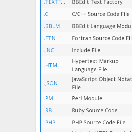
.TEXTFACTORY
BBEdit Text Factory
.C
C/C++ Source Code File
.BBLM
BBEdit Language Modu
.FTN
Fortran Source Code Fi
.INC
Include File
Hypertext Markup
.HTML
Language File
JavaScript Object Nota
.JSON
File
.PM
Perl Module
.RB
Ruby Source Code
.PHP
PHP Source Code File