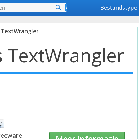
Bestandstype
Geavanceerd zoeken
 TextWrangler
 TextWrangler
reeware
Meer informatie