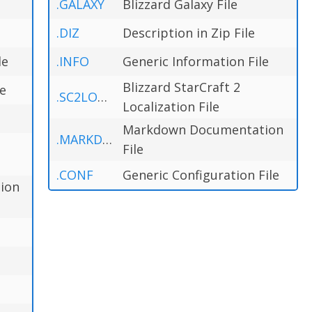
.GALAXY
Blizzard Galaxy File
.DIZ
Description in Zip File
le
.INFO
Generic Information File
Blizzard StarCraft 2
le
.SC2LOCALE
Localization File
Markdown Documentation
.MARKDOWN
File
.CONF
Generic Configuration File
tion