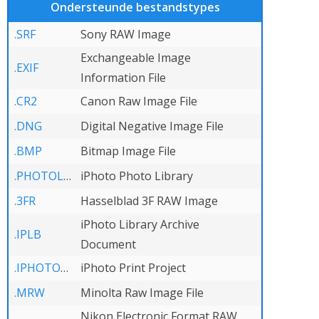
Ondersteunde bestandstypes
.SRF
Sony RAW Image
Exchangeable Image
.EXIF
Information File
.CR2
Canon Raw Image File
.DNG
Digital Negative Image File
.BMP
Bitmap Image File
.PHOTOLIBRARY
iPhoto Photo Library
.3FR
Hasselblad 3F RAW Image
iPhoto Library Archive
.IPLB
Document
.IPHOTOPROJECT
iPhoto Print Project
.MRW
Minolta Raw Image File
Nikon Electronic Format RAW