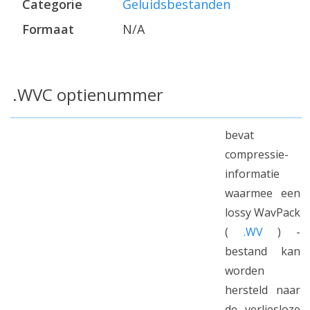
Categorie
Geluidsbestanden
Formaat
N/A
.WVC optienummer
bevat
compressie-
informatie
waarmee een
lossy WavPack
(
.WV
) -
bestand kan
worden
hersteld naar
de verliesloze