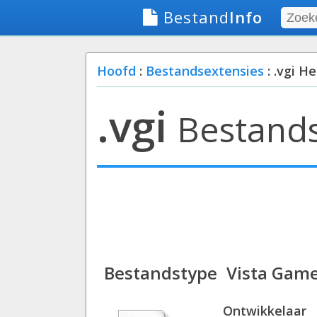
Bestand
Info
Hoofd
:
Bestandsextensies
: .vgi He
.vgi
Bestand
Bestandstype
Vista Game
Ontwikkelaar