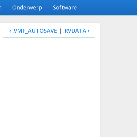
n
Onderwerp
Software
‹ .VMF_AUTOSAVE
|
.RVDATA ›