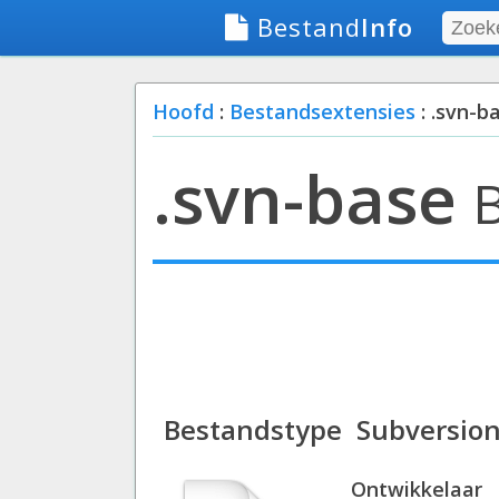
Bestand
Info
Hoofd
:
Bestandsextensies
: .svn-b
.svn-base
Bestandstype
Subversion
Ontwikkelaar