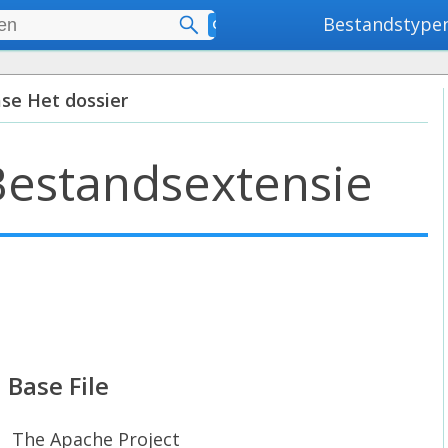
Bestandstype
Geavanceerd zoeken
ase Het dossier
Bestandsextensie
 Base File
The Apache Project