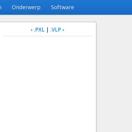
n
Onderwerp
Software
‹ .PXL
|
.VLP ›