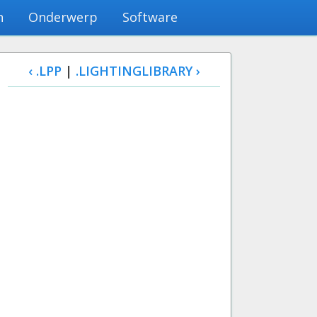
n
Onderwerp
Software
‹ .LPP
|
.LIGHTINGLIBRARY ›