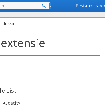
Bestandstype
Geavanceerd zoeken
t dossier
extensie
le List
Audacity