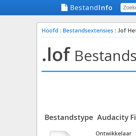
Bestand
Info
Hoofd
:
Bestandsextensies
: .lof He
.lof
Bestands
Bestandstype
Audacity Fi
Ontwikkelaar