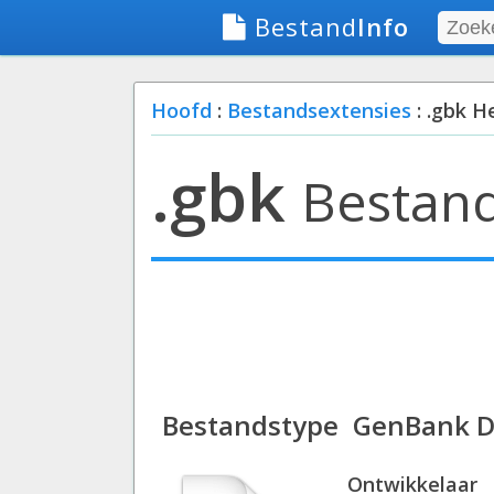
Bestand
Info
Hoofd
:
Bestandsextensies
: .gbk H
.gbk
Bestand
Bestandstype
GenBank Da
Ontwikkelaar