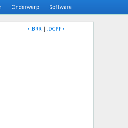
n
Onderwerp
Software
‹ .BRR
|
.DCPF ›