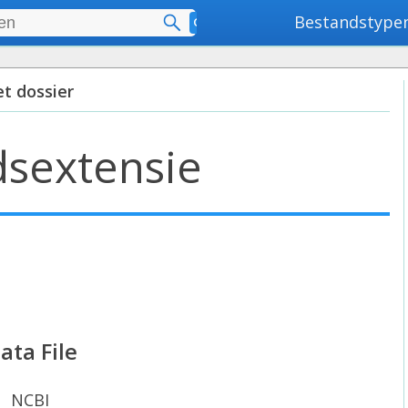
Bestandstype
Geavanceerd zoeken
et dossier
sextensie
ta File
NCBI